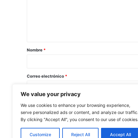
m
e
n
t
a
r
Nombre
*
i
o
*
Correo electrónico
*
We value your privacy
Guarda mi nombre, correo electrónico y web en este 
We use cookies to enhance your browsing experience,
serve personalized ads or content, and analyze our traffic
By clicking "Accept All", you consent to our use of cookies
Customize
Reject All
Accept All