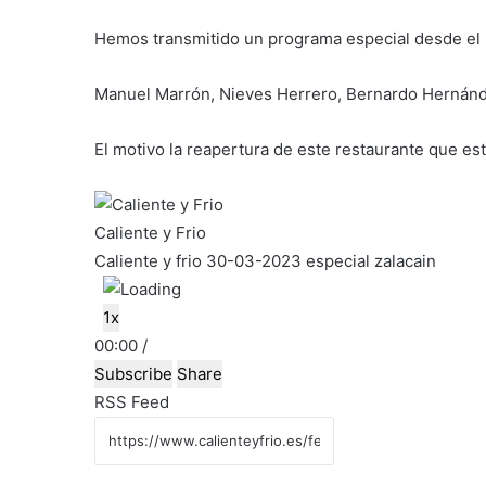
Hemos transmitido un programa especial desde el 
Manuel Marrón, Nieves Herrero, Bernardo Hernánde
El motivo la reapertura de este restaurante que es
Caliente y Frio
Caliente y frio 30-03-2023 especial zalacain
P
P
1x
l
M
a
R
F
00:00
/
a
u
u
e
a
Subscribe
Share
y
t
s
w
s
RSS Feed
E
e
e
i
t
p
/
E
n
F
i
U
p
d
o