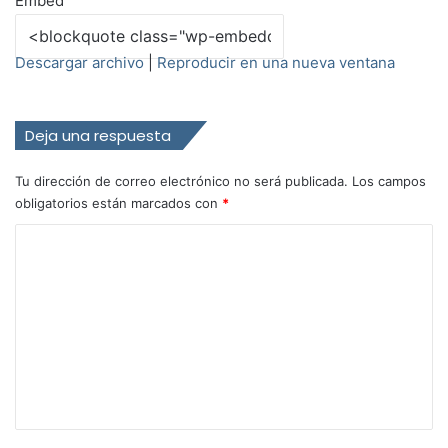
Embed
E
o
3
p
n
0
i
d
s
Descargar archivo
|
Reproducir en una nueva ventana
s
s
e
o
c
Deja una respuesta
d
o
e
n
Tu dirección de correo electrónico no será publicada.
Los campos
d
obligatorios están marcados con
*
s
C
o
m
e
n
t
a